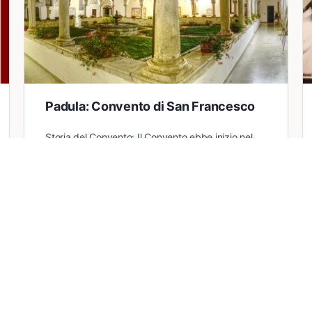
Padula: Convento di San Francesco
Storia del Convento: Il Convento ebbe inizio nel
1380, affidato ai Frati Minori Osservanti nel 1400
da papa Martino V. Nel 1556, la campana fu…
Domenico Trezza
0
24 Dicembre 2023