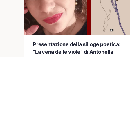
Presentazione della silloge poetica:
“La vena delle viole” di Antonella
Carmen Caggiano
Il 29 dicembre 2023, presso il Convento
Sant’Antonio di Polla, all’interno della Sala San
Francesco, avrà luogo la presentazione della
silloge poetica “La vena delle…
Federica Corbisiero
0
26 Dicembre 2023