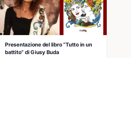
Presentazione del libro “Tutto in un
battito” di Giusy Buda
PADULA. Si è svolto alcune settimane fa,
all’interno della maestosa Aula Consiliare
“SanSeverino” della Certosa di Padula, la
presentazione del libro: “Tutto in un battito”,…
Federica Corbisiero
0
19 Dicembre 2023