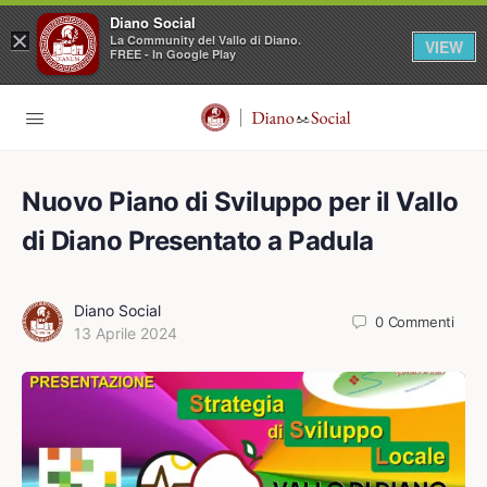
Diano Social
×
La Community del Vallo di Diano.
VIEW
FREE - In Google Play
Nuovo Piano di Sviluppo per il Vallo
di Diano Presentato a Padula
Diano Social
0
Commenti
13 Aprile 2024