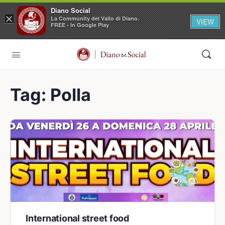
Diano Social
×
La Community del Vallo di Diano.
VIEW
FREE - In Google Play
Tag:
Polla
International street food