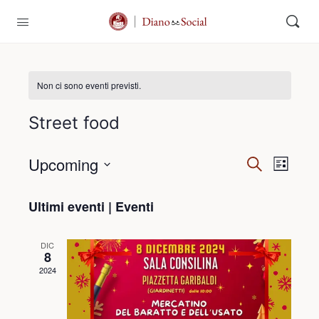
Non ci sono eventi previsti.
Street food
Upcoming
Eventi
Event
Cerca
Lista
Viste
Ricerca
Seleziona
Navig
la
Ultimi eventi | Eventi
e
data.
viste
DIC
Navigazi
8
2024