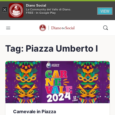
Diano Social
×
La Community del Vallo di Diano.
VIEW
FREE - In Google Play
Tag:
Piazza Umberto I
Carnevale in Piazza