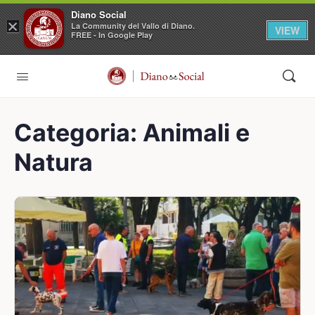
Diano Social
×
La Community del Vallo di Diano.
VIEW
FREE - In Google Play
Categoria:
Animali e
Natura