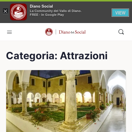
Diano Social
×
La Community del Vallo di Diano.
VIEW
FREE - In Google Play
Categoria:
Attrazioni